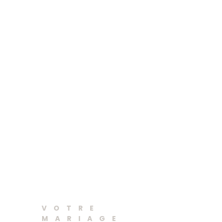
Salle de
mariage Paris
VOTRE
MARIAGE