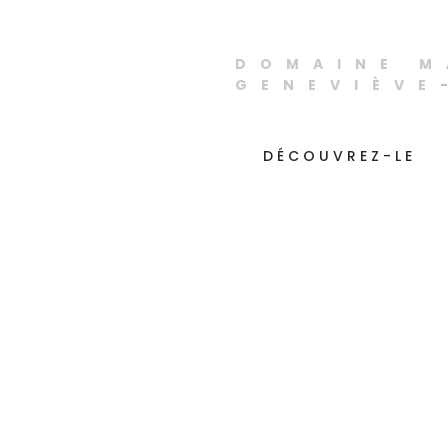
des-Boi
DOMAINE M
GENEVIÈVE
DÉCOUVREZ-LE